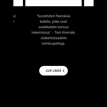
us paransi
“Suosittelen Nanoksia
Halv
 ja auttoi
kaikille, jotka ovat
turvaudu
ään
asiakkaiden kanssa
te
oloja ME
tekemisissä.” - Tom Kivimäki,
sairau
la
Jääkenttäsäätiön
min
toimitusjohtaja.
ÄÄ
LUE LISÄÄ
L