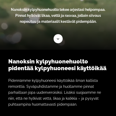
Nanoksin kylpyhuonehuolto tekee arjestasi helpompaa.
Pinnat hylkivät likaa, vettä ja rasvaa, jolloin siivous
nopeutuu ja materiaalit kestävät pidempään.
Nanoksin kylpyhuonehuolto
pidentää kylpyhuoneesi käyttöikää
Pidennämme kylpyhuoneesi käyttöikää ilman kallista
remonttia. Syväpuhdistamme ja huollamme pinnat
parhaillaan jopa uudenveroisiksi. Lisäksi suojaamme ne
niin, että ne hylkivät vettä, likaa ja kalkkia – ja pysyvät
puhtaampina huomattavasti pidempään.