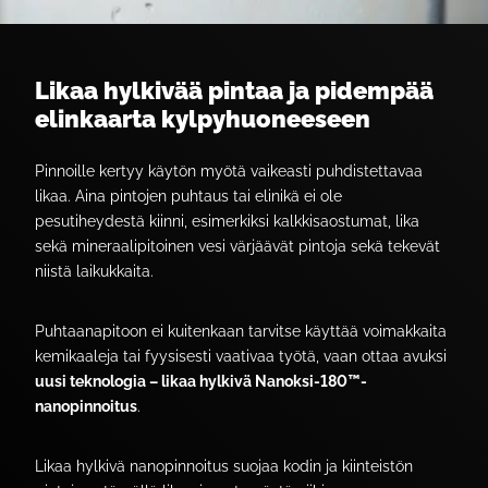
Likaa hylkivää pintaa ja pidempää
elinkaarta kylpyhuoneeseen
Pinnoille kertyy käytön myötä vaikeasti puhdistettavaa
likaa. Aina pintojen puhtaus tai elinikä ei ole
pesutiheydestä kiinni, esimerkiksi kalkkisaostumat, lika
sekä mineraalipitoinen vesi värjäävät pintoja sekä tekevät
niistä laikukkaita.
Puhtaanapitoon ei kuitenkaan tarvitse käyttää voimakkaita
kemikaaleja tai fyysisesti vaativaa työtä, vaan ottaa avuksi
uusi teknologia – likaa hylkivä Nanoksi-180™-
nanopinnoitus
.
Likaa hylkivä nanopinnoitus suojaa kodin ja kiinteistön