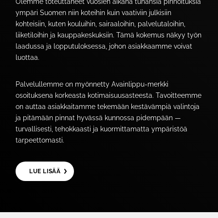
Olemme toteuttaneet vuosien aikana tuhansia pinnoituksia
ympäri Suomen niin koteihin kuin vaativiin julkisiin
kohteisiin, kuten kouluihin, sairaaloihin, palvelutaloihin,
liiketiloihin ja kauppakeskuksiin. Tämä kokemus näkyy työn
laadussa ja lopputuloksessa, johon asiakkaamme voivat
luottaa.
Palvelullemme on myönnetty Avainlippu-merkki
osoituksena korkeasta kotimaisuusasteesta. Tavoitteemme
on auttaa asiakkaitamme tekemään kestävämpiä valintoja
ja pitämään pinnat hyvässä kunnossa pidempään —
turvallisesti, tehokkaasti ja kuormittamatta ympäristöä
tarpeettomasti.
LUE LISÄÄ