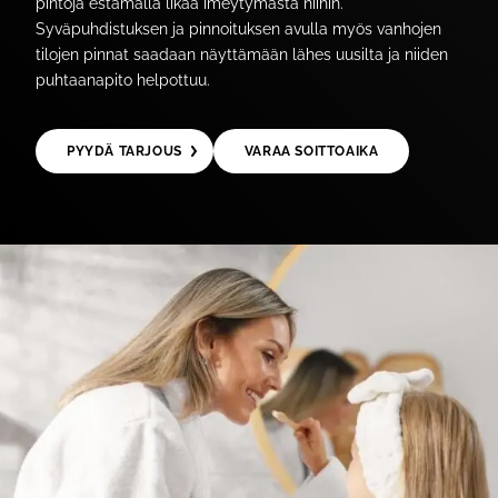
pintoja estämällä likaa imeytymästä niihin.
Syväpuhdistuksen ja pinnoituksen avulla myös vanhojen
tilojen pinnat saadaan näyttämään lähes uusilta ja niiden
puhtaanapito helpottuu.
PYYDÄ TARJOUS
VARAA SOITTOAIKA