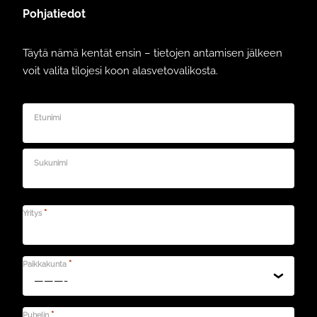
Pohjatiedot
Täytä nämä kentät ensin – tietojen antamisen jälkeen
voit valita tilojesi koon alasvetovalikosta.
Etunimi
Sukunimi
*
Yritys
*
Paikkakunta
*
Puhelin