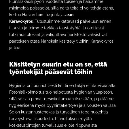
Flunssakausi pyörii vuodesta toiseen ja haluamme
minimoida poissaolot, sillä näitä töitä ei voi tehdä etänä,
kertoo Halvan toimitusjohtaja
Jean
Karavokyros
. Tutustuimme kattavasti palveluun ennen
tilausta ja teimme tarkkaa taustatyötä. Luotettavat
tutkimustulokset ja vakuuttava henkilöstö vahvistivat
päätöksen ottaa Nanoksin käsittely tiloihin, Karavokyros
jatkaa.
Käsittelyn suurin etu on se, että
työntekijät pääsevät töihin
Hygienia on luonnollisesti kriittinen tekijä elintarvikealalla.
Fotonit®-pinnoitus tuo helpotusta hygienian ylläpitoon,
sillä se saa pinnat desinfioitumaan itsestään, ja pitää ne
hygieenisenä myös pyyhintäkertojen ja siivousten välissä.
Se on kustannustehokas ja turvallinen tapa huolehtia
terveysturvallisuudesta. Pinnoituksen myötä
kosketuspintojen turvallisuus ei ole riippuvaista