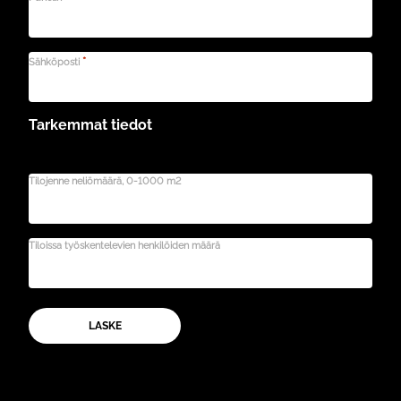
*
Sähköposti
Tarkemmat tiedot
Tilojenne neliömäärä, 0-1000 m2
Tiloissa työskentelevien henkilöiden määrä