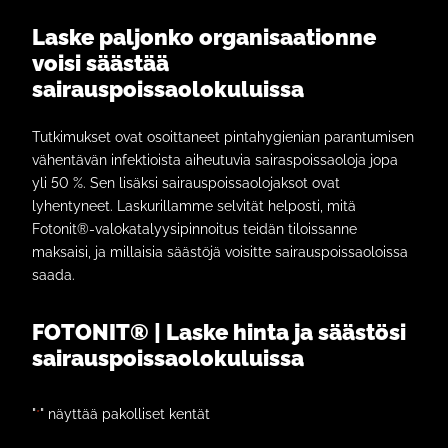
Laske paljonko organisaationne
voisi säästää
sairauspoissaolokuluissa
Tutkimukset ovat osoittaneet pintahygienian parantumisen
vähentävän infektioista aiheutuvia sairaspoissaoloja jopa
yli 50 %. Sen lisäksi sairauspoissaolojaksot ovat
lyhentyneet. Laskurillamme selvität helposti, mitä
Fotonit®-valokatalyysipinnoitus teidän tiloissanne
maksaisi, ja millaisia säästöjä voisitte sairauspoissaoloissa
saada.
FOTONIT® | Laske hinta ja säästösi
sairauspoissaolokuluissa
"
" näyttää pakolliset kentät
*