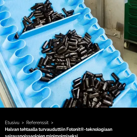
>
>
Etusivu
Referenssit
Halvan tehtaalla turvauduttiin Fotonit®-teknologiaan
sairauspoissaolojen minimoimiseksi