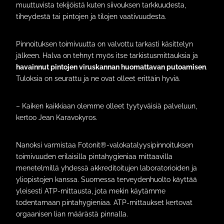
muuttuvista tekijöistä kuten siivouksen tarkkuudesta,
tiheydestä tai pintojen ja tilojen vaativuudesta.
Pinnoituksen toimivuutta on valvottu tarkasti käsittelyn
jälkeen. Halva on tehnyt myös itse tarkistusmittauksia ja
havainnut pintojen viruskannan huomattavan putoamisen
.
Tuloksia on seurattu ja ne ovat olleet erittäin hyviä.
– Kaiken kaikkiaan olemme olleet tyytyväisiä palveluun,
kertoo Jean Karavokyros.
Nanoksi varmistaa Fotonit®-valokatalyysipinnoituksen
toimivuuden erilaisilla pintahygieniaa mittaavilla
menetelmillä yhdessä akkreditoitujen laboratorioiden ja
yliopistojen kanssa. Suomessa terveydenhuolto käyttää
yleisesti ATP-mittausta, jota mekin käytämme
todentamaan pintahygieniaa. ATP-mittaukset kertovat
orgaanisen lian määrästä pinnalla.