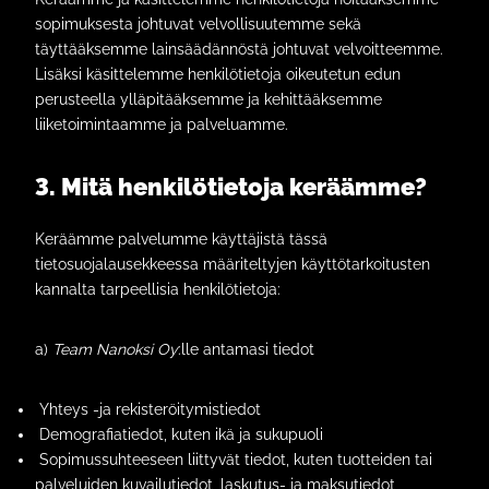
sopimuksesta johtuvat velvollisuutemme sekä
täyttääksemme lainsäädännöstä johtuvat velvoitteemme.
Lisäksi käsittelemme henkilötietoja oikeutetun edun
perusteella ylläpitääksemme ja kehittääksemme
liiketoimintaamme ja palveluamme.
3. Mitä henkilötietoja keräämme?
Keräämme palvelumme käyttäjistä tässä
tietosuojalausekkeessa määriteltyjen käyttötarkoitusten
kannalta tarpeellisia henkilötietoja:
a)
Team Nanoksi Oy
:lle antamasi tiedot
Yhteys -ja rekisteröitymistiedot
Demografiatiedot, kuten ikä ja sukupuoli
Sopimussuhteeseen liittyvät tiedot, kuten tuotteiden tai
palveluiden kuvailutiedot, laskutus- ja maksutiedot,