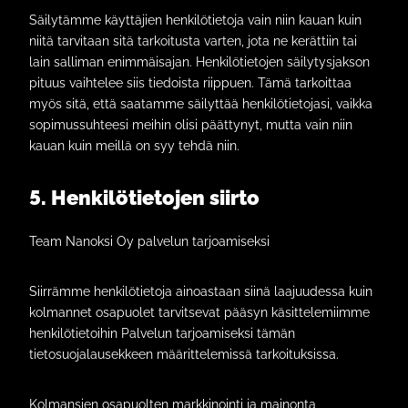
Säilytämme käyttäjien henkilötietoja vain niin kauan kuin
niitä tarvitaan sitä tarkoitusta varten, jota ne kerättiin tai
lain salliman enimmäisajan. Henkilötietojen säilytysjakson
pituus vaihtelee siis tiedoista riippuen. Tämä tarkoittaa
myös sitä, että saatamme säilyttää henkilötietojasi, vaikka
sopimussuhteesi meihin olisi päättynyt, mutta vain niin
kauan kuin meillä on syy tehdä niin.
5. Henkilötietojen siirto
Team Nanoksi Oy palvelun tarjoamiseksi
Siirrämme henkilötietoja ainoastaan siinä laajuudessa kuin
kolmannet osapuolet tarvitsevat pääsyn käsittelemiimme
henkilötietoihin Palvelun tarjoamiseksi tämän
tietosuojalausekkeen määrittelemissä tarkoituksissa.
Kolmansien osapuolten markkinointi ja mainonta