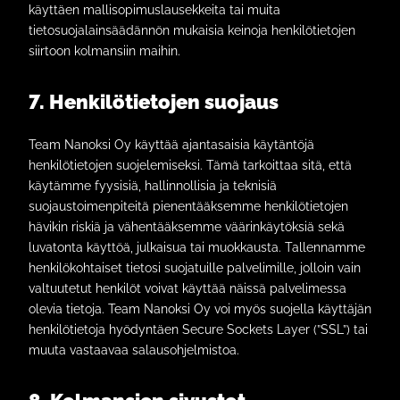
käyttäen mallisopimuslausekkeita tai muita
tietosuojalainsäädännön mukaisia keinoja henkilötietojen
siirtoon kolmansiin maihin.
7. Henkilötietojen suojaus
Team Nanoksi Oy käyttää ajantasaisia käytäntöjä
henkilötietojen suojelemiseksi. Tämä tarkoittaa sitä, että
käytämme fyysisiä, hallinnollisia ja teknisiä
suojaustoimenpiteitä pienentääksemme henkilötietojen
hävikin riskiä ja vähentääksemme väärinkäytöksiä sekä
luvatonta käyttöä, julkaisua tai muokkausta. Tallennamme
henkilökohtaiset tietosi suojatuille palvelimille, jolloin vain
valtuutetut henkilöt voivat käyttää näissä palvelimessa
olevia tietoja. Team Nanoksi Oy voi myös suojella käyttäjän
henkilötietoja hyödyntäen Secure Sockets Layer (”SSL”) tai
muuta vastaavaa salausohjelmistoa.