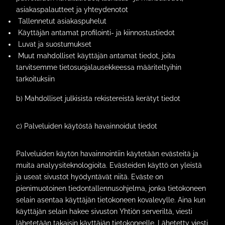
asiakaspalautteet ja yhteydenotot
Tallennetut asiakaspuhelut
Käyttäjän antamat profilointi- ja kiinnostustiedot
Luvat ja suostumukset
Muut mahdolliset käyttäjän antamat tiedot, joita
tarvitsemme tietosuojalausekkeessa määriteltyihin
tarkoituksiin
b) Mahdolliset julkisista rekistereistä kerätyt tiedot
c) Palveluiden käytöstä havainnoidut tiedot
Palveluiden käytön havainnointiin käytetään evästeitä ja
muita analyysiteknologioita. Evästeiden käyttö on yleistä
ja useat sivustot hyödyntävät niitä. Eväste on
pienimuotoinen tiedontallennusohjelma, jonka tietokoneen
selain asentaa käyttäjän tietokoneen kovalevylle. Aina kun
käyttäjän selain hakee sivuston Yhtiön serveriltä, viesti
lähetetään takaisin käyttäjän tietokoneelle. Lähetetty viesti