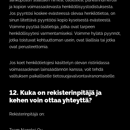
sähköpostin sisältäen nimesi, osoitteesi, puhelinnumerosi
ja kopion voimassaolevasta henkilöllisyystodistuksesta.
Jos pyyntösi koskee evästeessä olevaa henkilötietoa, on
sinun liitettävä pyyntöösi kopio kyseisestä evästeestä.
Voimme pyytää lisätietoja, jotka ovat tarpeen
henkilöllisyytesi varmentamiseksi. Voimme hylätä pyynnöt,
jotka toistuvat kohtuuttoman usein, ovat liiallisia tai jotka
ovat perusteettomia.
Jos koet henkilötietojesi käsittelyn olevan ristiriidassa
voimassaolevan lainsäädännön kanssa, voit tehdä
valituksen paikalliselle tietosuojavalvontaviranomaiselle.
12. Kuka on rekisterinpitäjä ja
kehen voin ottaa yhteyttä?
Rekisterinpitäjä on: