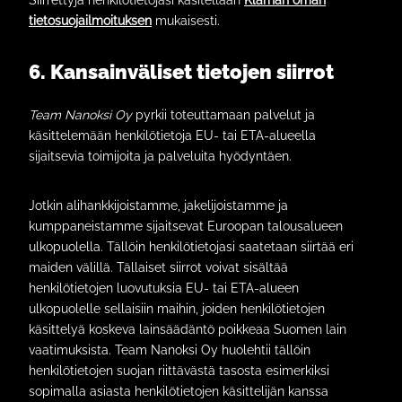
Siirrettyjä henkilötietojasi käsitellään
Klarnan oman
tietosuojailmoituksen
mukaisesti.
6. Kansainväliset tietojen siirrot
Team Nanoksi Oy
pyrkii toteuttamaan palvelut ja
käsittelemään henkilötietoja EU- tai ETA-alueella
sijaitsevia toimijoita ja palveluita hyödyntäen.
Jotkin alihankkijoistamme, jakelijoistamme ja
kumppaneistamme sijaitsevat Euroopan talousalueen
ulkopuolella. Tällöin henkilötietojasi saatetaan siirtää eri
maiden välillä. Tällaiset siirrot voivat sisältää
henkilötietojen luovutuksia EU- tai ETA-alueen
ulkopuolelle sellaisiin maihin, joiden henkilötietojen
käsittelyä koskeva lainsäädäntö poikkeaa Suomen lain
vaatimuksista. Team Nanoksi Oy huolehtii tällöin
henkilötietojen suojan riittävästä tasosta esimerkiksi
sopimalla asiasta henkilötietojen käsittelijän kanssa