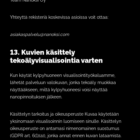
Team Nanoksi Oy
Yhteyttä rekisteriä koskevissa asioissa voit ottaa:
asiakaspalvelu@nanoksi.com
13. Kuvien käsittely
tekoälyvisualisointia varten
Kun käytät kylpyhuoneen visualisointityökaluamme,
lähetät palveluun valokuvan, jonka tekoäly muokkaa
näyttääkseen, miltä kylpyhuoneesi voisi näyttää
nanopinnoituksen jälkeen.
Käsittelyn tarkoitus ja oikeusperuste Kuvaa käytetään
yksinomaan visualisoinnin luomiseen sinulle. Käsittelyn
oikeusperuste on antamasi nimenomainen suostumus
(GDPR art. 6(1)(a)), jonka annat ennen kuvan lataamista.