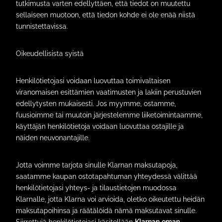
tutkimusta varten edellyttäen, että tiedot on muutettu
sellaiseen muotoon, että tiedon kohde ei ole enää niistä
tunnistettavissa.
Oikeudellisista syistä
Henkilötietojasi voidaan luovuttaa toimivaltaisen
viranomaisen esittämien vaatimusten ja lakiin perustuvien
edellytysten mukaisesti. Jos myymme, ostamme,
fuusioimme tai muutoin järjestelemme liiketoimintaamme,
käyttäjän henkilötietoja voidaan luovuttaa ostajille ja
näiden neuvonantajille.
Jotta voimme tarjota sinulle Klarnan maksutapoja,
saatamme kaupan ostotapahtuman yhteydessä välittää
henkilötietojasi yhteys- ja tilaustietojen muodossa
Klarnalle, jotta Klarna voi arvioida, oletko oikeutettu heidän
maksutapoihinsa ja räätälöidä nämä maksutavat sinulle.