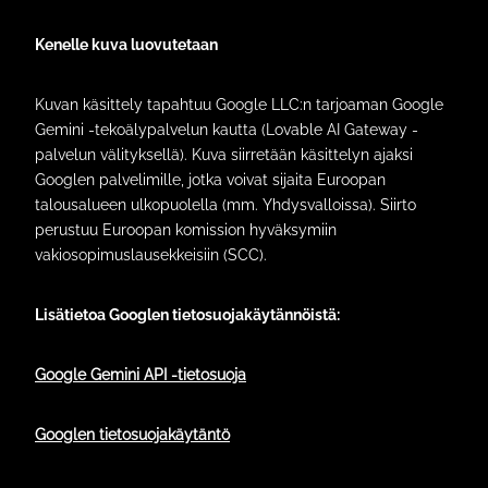
Kenelle kuva luovutetaan
Kuvan käsittely tapahtuu Google LLC:n tarjoaman Google
Gemini -tekoälypalvelun kautta (Lovable AI Gateway -
palvelun välityksellä). Kuva siirretään käsittelyn ajaksi
Googlen palvelimille, jotka voivat sijaita Euroopan
talousalueen ulkopuolella (mm. Yhdysvalloissa). Siirto
perustuu Euroopan komission hyväksymiin
vakiosopimuslausekkeisiin (SCC).
Lisätietoa Googlen tietosuojakäytännöistä:
Google Gemini API -tietosuoja
Googlen tietosuojakäytäntö