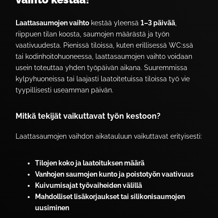
Laattasaumojen vaihto
kestää yleensä
1–3 päivää
,
riippuen tilan koosta, saumojen määrästä ja työn
vaativuudesta. Pienissä tiloissa, kuten erillisessä WC:ssä
tai kodinhoitohuoneessa, laattasaumojen vaihto voidaan
usein toteuttaa yhden työpäivän aikana. Suuremmissa
kylpyhuoneissa tai laajasti laatoitetuissa tiloissa työ vie
tyypillisesti useamman päivän.
Mitkä tekijät vaikuttavat työn kestoon?
Laattasaumojen vaihdon aikatauluun vaikuttavat erityisesti:
Tilojen koko ja laatoituksen määrä
Vanhojen saumojen kunto ja poistotyön vaativuus
Kuivumisajat työvaiheiden välillä
Mahdolliset lisäkorjaukset tai silikonisaumojen
uusiminen