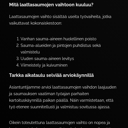
Mitä laattasaumojen vaihtoon kuuluu?
Laattasaumojen vaihto sisältää useita työvaiheita, jotka
vaikuttavat kokonaiskestoon:
Vanhan sauma-aineen huolellinen poisto
Sauma-alueiden ja pintojen puhdistus sekä
valmistelu
Uuden sauma-aineen levitys
Viimeistely ja kuivuminen
Tarkka aikataulu selviää arviokäynnillä
Asiantuntijamme arvioi laattasaumojen vaihdon laajuuden
ja saumauksen vaatiman työajan parhaiten
kartoituskäynnillä paikan päällä. Näin varmistetaan, että
työ etenee suunnitellusti ja valmistuu sovitussa ajassa.
Oikein toteutettuna laattasaumojen vaihto on nopea ja