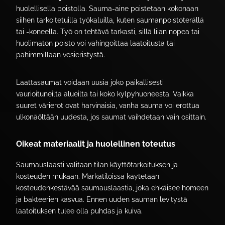
huolellisella poistolla. Sauma-aine poistetaan kokonaan
siihen tarkoitetuilla työkaluilla, kuten saumanpoistoterällä
tai -koneella. Työ on tehtävä tarkasti, sillä liian nopea tai
huolimaton poisto voi vahingoittaa laatoitusta tai
pahimmillaan vesieristystä.
Laattasaumat voidaan uusia joko paikallisesti
vaurioituneilta alueilta tai koko kylpyhuoneesta. Vaikka
suuret värierot ovat harvinaisia, vanha sauma voi erottua
ulkonäöltään uudesta, jos saumat vaihdetaan vain osittain.
Oikeat materiaalit ja huolellinen toteutus
Saumauslaasti valitaan tilan käyttötarkoituksen ja
kosteuden mukaan. Märkätiloissa käytetään
kosteudenkestävää saumauslaastia, joka ehkäisee homeen
ja bakteerien kasvua. Ennen uuden sauman levitystä
laatoituksen tulee olla puhdas ja kuiva.