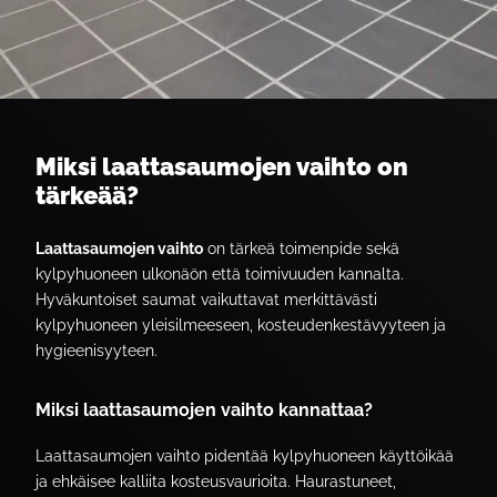
Miksi laattasaumojen vaihto on
tärkeää?
Laattasaumojen vaihto
on tärkeä toimenpide sekä
kylpyhuoneen ulkonäön että toimivuuden kannalta.
Hyväkuntoiset saumat vaikuttavat merkittävästi
kylpyhuoneen yleisilmeeseen, kosteudenkestävyyteen ja
hygieenisyyteen.
Miksi laattasaumojen vaihto kannattaa?
Laattasaumojen vaihto pidentää kylpyhuoneen käyttöikää
ja ehkäisee kalliita kosteusvaurioita. Haurastuneet,