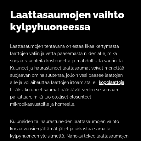
Laattasaumojen vaihto
kylpyhuoneessa
Laattasaumojen tehtävänä on estää likaa kertymästä
laattojen väliin ja vettä pääsemästä niiden alle, mikä
suojaa rakenteita kosteudelta ja mahdollisilta vaurioilta.
Kuluneet ja haurastuneet laattasaumat voivat menettää
suojaavan ominaisuutensa, jolloin vesi pääsee laattojen
alle ja voi aiheuttaa laattojen irtoamista, eli
kopolaattoja
.
Lisäksi kuluneet saumat päästävät veden seisomaan
paikallaan, mikä luo otolliset olosuhteet
mikrobikasvustoille ja homeelle.
Kuluneiden tai haurastuneiden laattasaumojen vaihto
korjaa vuosien jättämät jäljet ja kirkastaa samalla
kylpyhuoneen yleisilmettä. Nanoksi tekee laattasaumojen