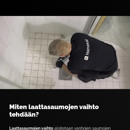
Miten laattasaumojen vaihto
tehdään?
Laattasaumojen vaihto
aloitetaan vanhojen saumojen