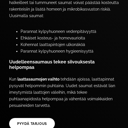
halkeilleet tai tummuneet saumat voivat päästää kosteutta
rakenteisiin ja lisätä homeen ja mikrobikasvuston riskiä.
Uusimalla saumat:
Parannat kylpyhuoneen vedenpitävyyttä
Ehkäiset kosteus- ja homevaurioita
Kohennat laattapintojen ulkonäköä
Parannat kylpyhuoneen hygieenisyyttä
Uudelleensaumaus tekee siivouksesta
helpompaa
Kun
laattasaumojen vaihto
tehdään ajoissa, laattapinnat
pysyvät helpommin puhtaina. Uudet saumat estävät lian
imeytymistä laattojen väleihin, mikä tekee
puhtaanapidosta helpompaa ja vähentää voimakkaiden
pesuaineiden tarvetta.
PYYDÄ TARJOUS