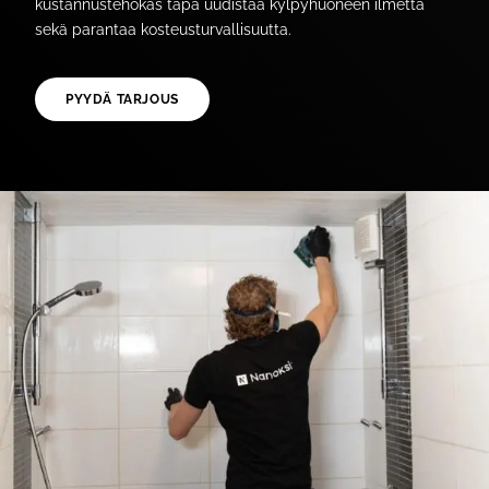
kustannustehokas tapa uudistaa kylpyhuoneen ilmettä
sekä parantaa kosteusturvallisuutta.
PYYDÄ TARJOUS