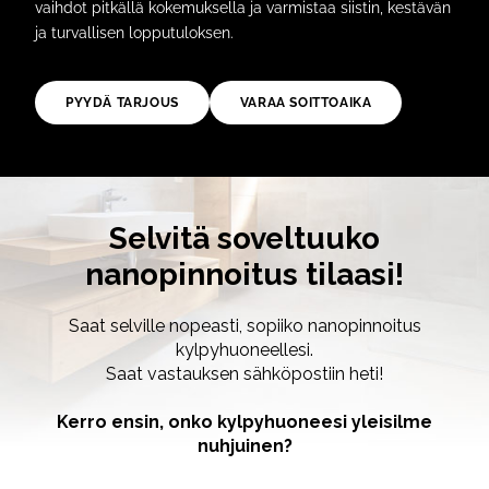
vaihdot pitkällä kokemuksella ja varmistaa siistin, kestävän
ja turvallisen lopputuloksen.
PYYDÄ TARJOUS
VARAA SOITTOAIKA