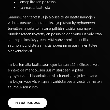
Homepilkkujen peitossa
Irtoamassa laatoista
Säännöllinen tarkastus ja ajoissa tehty laattasaumojen
vaihto säästävät kustannuksia ja pitävät kylpyhuoneen
turvallisena sekä toimivana pitkään. Lisäksi saumojen
puhdistukseen käytettyjen pesuaineiden vahvuus vaikuttaa
saumojen kestävyyteen. Mitä vahvemmilla aineilla
saumoja puhdistetaan, sitä nopeammin uusiminen tulee
ajankohtaiseksi.
Tarkkailemalla laattasaumojen kuntoa säännöllisesti, voit
ennakoida mahdollisen uusimistarpeen ja pitää
kylpyhuoneesi laatoituksen siistikuntoisena ja kestävänä.
Tarkkojen vuosivälien sijaan vaihtotarpesta viestii parhaiten
saumauksen kunto.
PYYDÄ TARJOUS