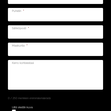
Puhelin
*
Sähköposti
*
Maakunta
*
Kerro kohteestasi
0 / 250 merkkien enimmäismäärästä
Liitä viestiin kuva