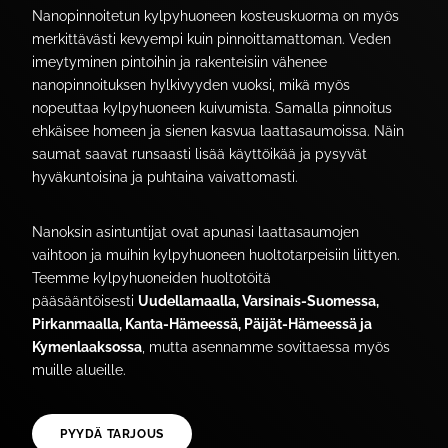
Nanopinnoitetun kylpyhuoneen kosteuskuorma on myös
merkittävästi kevyempi kuin pinnoittamattoman. Veden
imeytyminen pintoihin ja rakenteisiin vähenee
nanopinnoituksen hylkivyyden vuoksi, mikä myös
nopeuttaa kylpyhuoneen kuivumista. Samalla pinnoitus
ehkäisee homeen ja sienen kasvua laattasaumoissa. Näin
saumat saavat runsaasti lisää käyttöikää ja pysyvät
hyväkuntoisina ja puhtaina vaivattomasti.
Nanoksin asintuntijat ovat apunasi laattasaumojen
vaihtoon ja muihin kylpyhuoneen huoltotarpeisiin liittyen.
Teemme kylpyhuoneiden huoltotöitä
pääsääntöisesti
Uudellamaalla, Varsinais-Suomessa,
Pirkanmaalla, Kanta-Hämeessä, Päijät-Hämeessä ja
Kymenlaaksossa
, mutta asennamme sovittaessa myös
muille alueille.
PYYDÄ TARJOUS