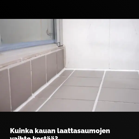
Kuinka kauan laattasaumojen
vaihto kestää?