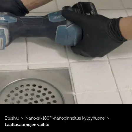
>
>
Etusivu
Nanoksi-180™-nanopinnoitus kylpyhuone
Laattasaumojen vaihto