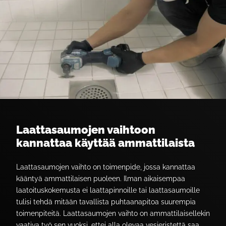
Laattasaumojen vaihtoon
kannattaa käyttää ammattilaista
Laattasaumojen vaihto on toimenpide, jossa kannattaa
kääntyä ammattilaisen puoleen. Ilman aikaisempaa
laatoituskokemusta ei laattapinnoille tai laattasaumoille
tulisi tehdä mitään tavallista puhtaanapitoa suurempia
toimenpiteitä. Laattasaumojen vaihto on ammattilaisellekin
vaativa työ sen vuoksi, ettei alla olevaa vesieristettä saa