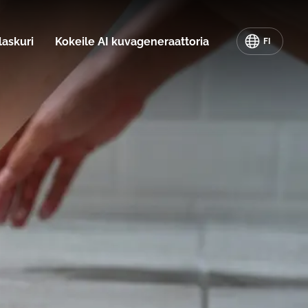
laskuri
Kokeile AI kuvageneraattoria
FI
Suomi
English
|