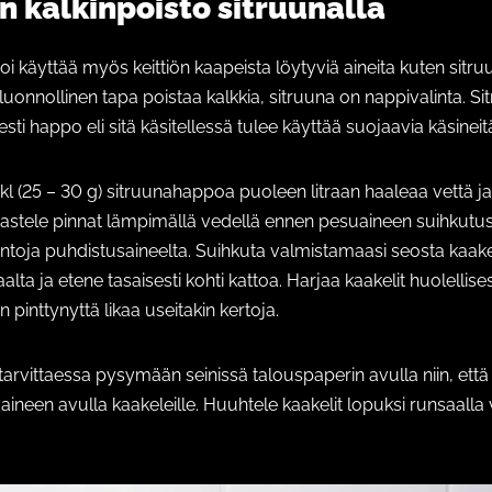
n kalkinpoisto sitruunalla
oi käyttää myös keittiön kaapeista löytyviä aineita kuten sit
 luonnollinen tapa poistaa kalkkia, sitruuna on nappivalinta. 
ti happo eli sitä käsitellessä tulee käyttää suojaavia käsineit
rkl (25 – 30 g) sitruunahappoa puoleen litraan haaleaa vettä 
Kastele pinnat lämpimällä vedellä ennen pesuaineen suihkutus
pintoja puhdistusaineelta. Suihkuta valmistamaasi seosta kaakel
alta ja etene tasaisesti kohti kattoa. Harjaa kaakelit huolellises
 pinttynyttä likaa useitakin kertoja.
arvittaessa pysymään seinissä talouspaperin avulla niin, että
aineen avulla kaakeleille. Huuhtele kaakelit lopuksi runsaalla 