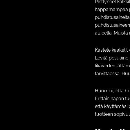
Pinttyneet kalkk
happamampaa puhd
puhdistusaineita,
puhdistusaineen 
alueella. Muista
Kastele kaakelit
Levitä pesuaine p
likaveden jättämi
tarvittaessa. Huu
Huomioi, että hio
Erittäin hapan t
että käyttämäsi 
tuotteen sopivuu