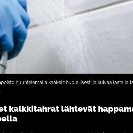
npoisto huuhtelemalla kaakelit huolellisesti ja kuivaa lastalla ta
.
et kalkkitahrat lähtevät happam
ella