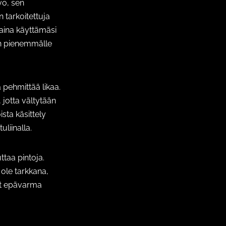
vo, sen
 tarkoitettuja
 aina käyttämäsi
in pienemmälle
 pehmittää likaa.
 jotta vältytään
ista käsittely
uliinalla.
ttaa pintoja.
 ole tarkkana,
let epävarma