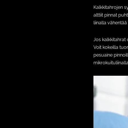
Kalkkitahrojen s
alttiit pinnat pu
liinalla vähentä
Jos kalkkitahrat 
Voit kokeilla tuo
pesuaine pinnoill
mikrokuituliinalla