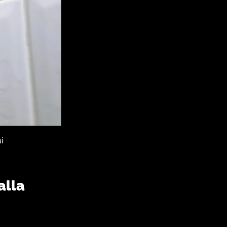
i
alla