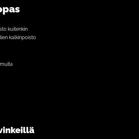
opas
sto kuitenkin
lien kalkinpoisto
 muita
inkeillä