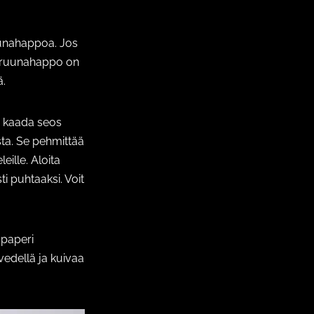
ruunahappoa. Jos
Sitruunahappo on
ä.
ja kaada seos
ta. Se pehmittää
eille. Aloita
ti puhtaaksi. Voit
 paperi
vedellä ja kuivaa