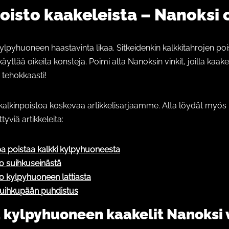
oisto kaakeleista – Nanoksi 
kylpyhuoneen haastavinta likaa. Sitkeidenkin kalkkitahrojen poi
äyttää oikeita konsteja. Poimi alta Nanoksin vinkit, joilla kaake
 tehokkaasti!
kalkinpoistoa koskevaa artikkelisarjaamme. Alta löydät myös
ttyviä artikkeleita:
a poistaa kalkki kylpyhuoneesta
to suihkuseinästä
to kylpyhuoneen lattiasta
suihkupään puhdistus
 kylpyhuoneen kaakelit Nanoksi v