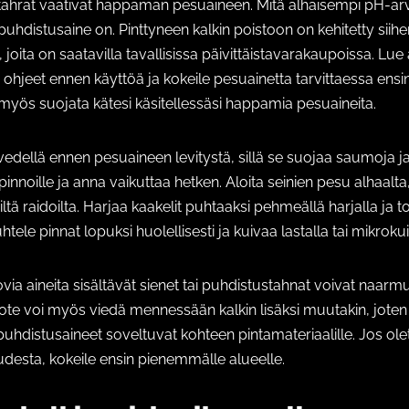
itahrat vaativat happaman pesuaineen. Mitä alhaisempi pH-ar
istusaine on. Pinttyneen kalkin poistoon on kehitetty siihen
 joita on saatavilla tavallisissa päivittäistavarakaupoissa. Lue
ohjeet ennen käyttöä ja kokeile pesuainetta tarvittaessa ens
 myös suojata kätesi käsitellessäsi happamia pesuaineita.
 vedellä ennen pesuaineen levitystä, sillä se suojaa saumoja ja
innoille ja anna vaikuttaa hetken. Aloita seinien pesu alhaalta,
ltä raidoilta. Harjaa kaakelit puhtaaksi pehmeällä harjalla ja to
htele pinnat lopuksi huolellisesti ja kuivaa lastalla tai mikrokuit
via aineita sisältävät sienet tai puhdistustahnat voivat naarmu
uote voi myös viedä mennessään kalkin lisäksi muutakin, joten
puhdistusaineet soveltuvat kohteen pintamateriaalille. Jos o
desta, kokeile ensin pienemmälle alueelle.