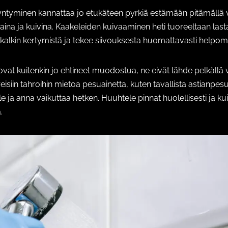
yntyminen kannattaa jo etukäteen pyrkiä estämään pitämällä 
htaina ja kuivina. Kaakeleiden kuivaaminen heti tuoreeltaan las
ä kalkin kertymistä ja tekee siivouksesta huomattavasti helpo
ovat kuitenkin jo ehtineet muodostua, ne eivät lähde pelkällä ve
reisiin tahroihin mietoa pesuainetta, kuten tavallista astianpesu
e ja anna vaikuttaa hetken. Huuhtele pinnat huolellisesti ja kuiv
.