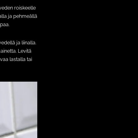
veden roiskeelle
talla ja pehmeällä
mpaa.
dellä ja liinalla.
ainetta. Levitä
aa lastalla tai