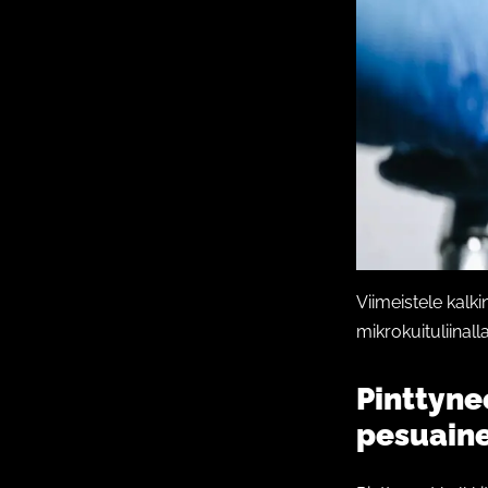
Viimeistele kalki
mikrokuituliinalla
Pinttyne
pesuaine