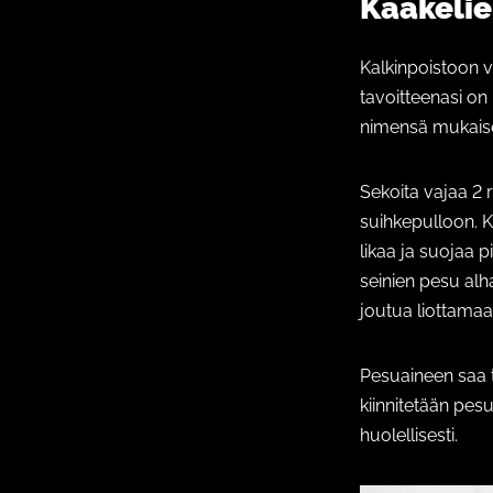
Kaakelie
Kalkinpoistoon v
tavoitteenasi on
nimensä mukaises
Sekoita vajaa 2 
suihkepulloon. 
likaa ja suojaa 
seinien pesu alha
joutua liottamaan
Pesuaineen saa t
kiinnitetään pesu
huolellisesti.