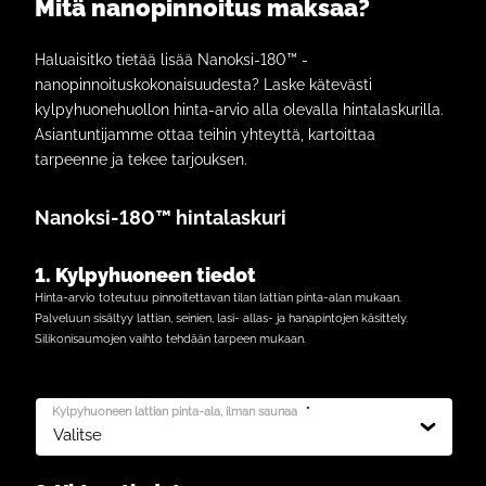
Mitä nanopinnoitus maksaa?
Haluaisitko tietää lisää Nanoksi-180™ -
nanopinnoituskokonaisuudesta? Laske kätevästi
kylpyhuonehuollon hinta-arvio alla olevalla hintalaskurilla.
Asiantuntijamme ottaa teihin yhteyttä, kartoittaa
tarpeenne ja tekee tarjouksen.
Nanoksi-180™ hintalaskuri
1. Kylpyhuoneen tiedot
Hinta-arvio toteutuu pinnoitettavan tilan lattian pinta-alan mukaan.
Palveluun sisältyy lattian, seinien, lasi- allas- ja hanapintojen käsittely.
Silikonisaumojen vaihto tehdään tarpeen mukaan.
Kylpyhuoneen lattian pinta-ala, ilman saunaa
*