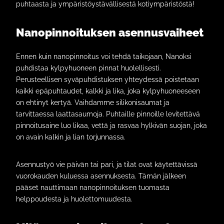
puhtaasta ja ympäristöystävällisestä kotiympäristöstä!
Nanopinnoituksen asennusvaiheet
Ennen kuin nanopinnoitus voi tehdä taikojaan, Nanoksi
puhdistaa kylpyhuoneen pinnat huolellisesti.
Perusteellisen syväpuhdistuksen yhteydessä poistetaan
kaikki epäpuhtaudet, kalkki ja lika, joka kylpyhuoneeseen
on ehtinyt kertyä. Vaihdamme silikonisaumat ja
tarvittaessa laattasaumoja. Puhtaille pinnoille levitettävä
pinnoitusaine luo likaa, vettä ja rasvaa hylkivän suojan, joka
on avain kalkin ja lian torjunnassa.
Asennustyö vie päivän tai pari, ja tilat ovat käytettävissä
vuorokauden kuluessa asennuksesta. Tämän jälkeen
pääset nauttimaan nanopinnoituksen tuomasta
helppoudesta ja huolettomuudesta.