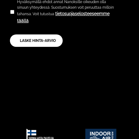
Hyväksymällä ehdot annat Nanoksille oikeuden olla
sinuun yhteydessä. Suostumuksen voit peruuttaa milloin
tietosuojaselosteeseemme
tahansa. Voit tutustua
täällä
.