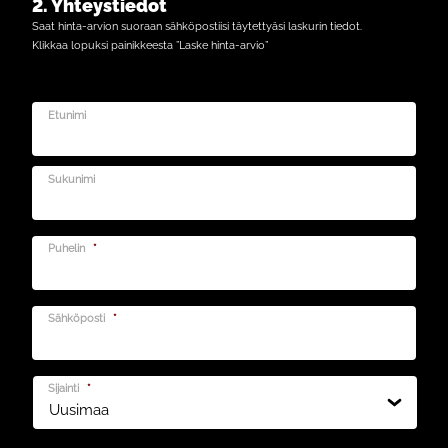
2. Yhteystiedot
Saat hinta-arvion suoraan sähköpostiisi täytettyäsi laskurin tiedot.
Klikkaa lopuksi painikkeesta ”Laske hinta-arvio”
Etunimi
Sukunimi
Puhelin
*
Sähköposti
*
Sijainti
*