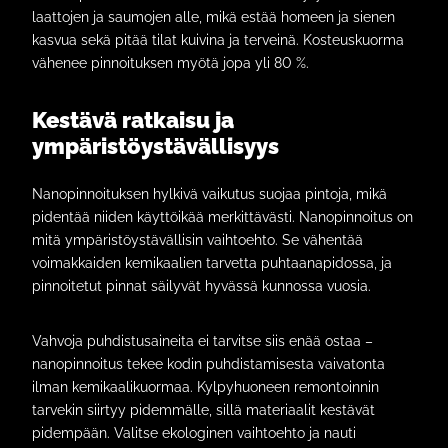
laattojen ja saumojen alle, mikä estää homeen ja sienen
kasvua sekä pitää tilat kuivina ja terveinä. Kosteuskuorma
vähenee pinnoituksen myötä jopa yli 80 %.
Kestävä ratkaisu ja
ympäristöystävällisyys
Nanopinnoituksen hylkivä vaikutus suojaa pintoja, mikä
pidentää niiden käyttöikää merkittävästi. Nanopinnoitus on
mitä ympäristöystävällisin vaihtoehto. Se vähentää
voimakkaiden kemikaalien tarvetta puhtaanapidossa, ja
pinnoitetut pinnat säilyvät hyvässä kunnossa vuosia.
Vahvoja puhdistusaineita ei tarvitse siis enää ostaa –
nanopinnoitus tekee kodin puhdistamisesta vaivatonta
ilman kemikaalikuormaa. Kylpyhuoneen remontoinnin
tarvekin siirtyy pidemmälle, sillä materiaalit kestävät
pidempään. Valitse ekologinen vaihtoehto ja nauti