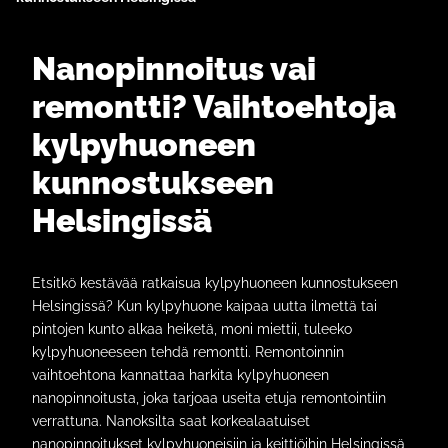
Nanopinnoitus vai
remontti? Vaihtoehtoja
kylpyhuoneen
kunnostukseen
Helsingissä
Etsitkö kestävää ratkaisua kylpyhuoneen kunnostukseen
Helsingissä? Kun kylpyhuone kaipaa uutta ilmettä tai
pintojen kunto alkaa heiketä, moni miettii, tuleeko
kylpyhuoneeseen tehdä remontti. Remontoinnin
vaihtoehtona kannattaa harkita kylpyhuoneen
nanopinnoitusta, joka tarjoaa useita etuja remontointiin
verrattuna. Nanoksilta saat korkealaatuiset
nanopinnoitukset kylpyhuoneisiin ja keittiöihin Helsingissä