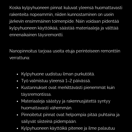
Koska kylpyhuoneen pinnat kuluvat yleensä huomattavasti
rakenteita nopeammin, niiden kunnostaminen on usein
järkevin ensimmäinen toimenpide. Näin voidaan pidentää
kylpyhuoneen käyttöikää, säästää materiaaleja ja välttää
ennenaikainen täysremontti.
Nanopinnoitus tarjoaa useita etuja perinteiseen remonttiin
verrattuna:
Kylpyhuone uudistuu ilman purkutöitä.
Työ valmistuu yleensä 1–2 päivässä.
Kustannukset ovat merkittävästi pienemmät kuin
täysremontissa.
Materiaaleja säästyy ja rakennusjätettä syntyy
huomattavasti vähemmän.
Pinnoitetut pinnat ovat helpompia pitää puhtaina ja
säilyvät siisteinä pidempään.
Kylpyhuoneen käyttöikä pitenee ja ilme palautuu