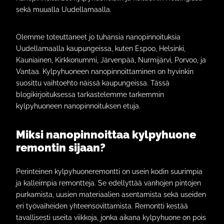
sekä muualla Uudellamaalla.
Olemme toteuttaneet jo tuhansia nanopinnoituksia
Uudellamaalla kaupungeissa, kuten Espoo, Helsinki,
Kauniainen, Kirkkonummi, Järvenpää, Nurmijärvi, Porvoo, ja
Vantaa. Kylpyhuoneen nanopinnoittaminen on hyvinkin
suosittu vaihtoehto näissä kaupungeissa. Tässä
blogikirjoituksessa tarkastelemme tarkemmin
kylpyhuoneen nanopinnoituksen etuja.
Miksi nanopinnoittaa kylpyhuone
remontin sijaan?
Perinteinen kylpyhuoneremontti on usein kodin suurimpia
ja kalleimpia remontteja. Se edellyttää vanhojen pintojen
purkamista, uusien materiaalien asentamista sekä useiden
eri työvaiheiden yhteensovittamista. Remontti kestää
tavallisesti useita viikkoja, jonka aikana kylpyhuone on pois