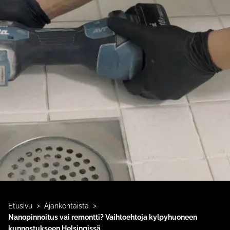
>
>
Etusivu
Ajankohtaista
Nanopinnoitus vai remontti? Vaihtoehtoja kylpyhuoneen
kunnostukseen Helsingissä