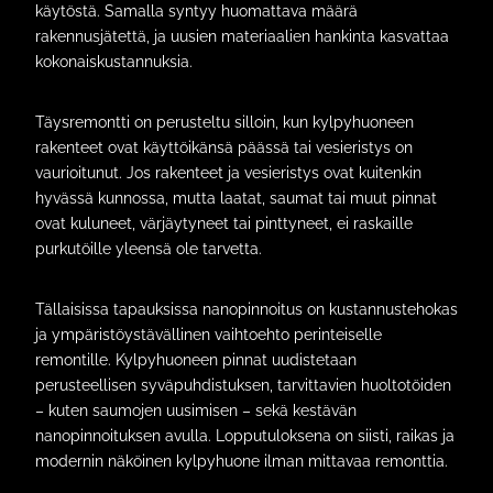
käytöstä. Samalla syntyy huomattava määrä
rakennusjätettä, ja uusien materiaalien hankinta kasvattaa
kokonaiskustannuksia.
Täysremontti on perusteltu silloin, kun kylpyhuoneen
rakenteet ovat käyttöikänsä päässä tai vesieristys on
vaurioitunut. Jos rakenteet ja vesieristys ovat kuitenkin
hyvässä kunnossa, mutta laatat, saumat tai muut pinnat
ovat kuluneet, värjäytyneet tai pinttyneet, ei raskaille
purkutöille yleensä ole tarvetta.
Tällaisissa tapauksissa nanopinnoitus on kustannustehokas
ja ympäristöystävällinen vaihtoehto perinteiselle
remontille. Kylpyhuoneen pinnat uudistetaan
perusteellisen syväpuhdistuksen, tarvittavien huoltotöiden
– kuten saumojen uusimisen – sekä kestävän
nanopinnoituksen avulla. Lopputuloksena on siisti, raikas ja
modernin näköinen kylpyhuone ilman mittavaa remonttia.