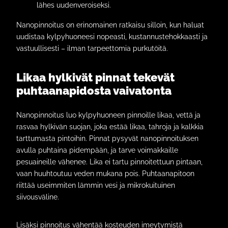
lähes uudenveroiseksi.
Nanopinnoitus on erinomainen ratkaisu silloin, kun haluat
uudistaa kylpyhuoneesi nopeasti, kustannustehokkaasti ja
vastuullisesti – ilman tarpeettomia purkutöitä.
Likaa hylkivät pinnat tekevät
puhtaanapidosta vaivatonta
Nanopinnoitus luo kylpyhuoneen pinnoille likaa, vettä ja
rasvaa hylkivän suojan, joka estää likaa, tahroja ja kalkkia
tarttumasta pintoihin. Pinnat pysyvät nanopinnoituksen
avulla puhtaina pidempään, ja tarve voimakkaille
pesuaineille vähenee. Lika ei tartu pinnoitettuun pintaan,
vaan huuhtoutuu veden mukana pois. Puhtaanapitoon
riittää useimmiten lämmin vesi ja mikrokuituinen
siivousväline.
Lisäksi pinnoitus vähentää kosteuden imeytymistä