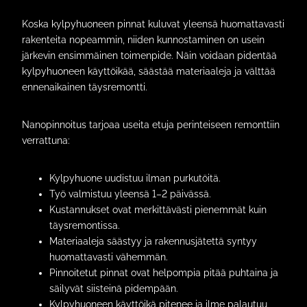
Koska kylpyhuoneen pinnat kuluvat yleensä huomattavasti
rakenteita nopeammin, niiden kunnostaminen on usein
järkevin ensimmäinen toimenpide. Näin voidaan pidentää
kylpyhuoneen käyttöikää, säästää materiaaleja ja välttää
ennenaikainen täysremontti.
Nanopinnoitus tarjoaa useita etuja perinteiseen remonttiin
verrattuna:
Kylpyhuone uudistuu ilman purkutöitä.
Työ valmistuu yleensä 1–2 päivässä.
Kustannukset ovat merkittävästi pienemmät kuin
täysremontissa.
Materiaaleja säästyy ja rakennusjätettä syntyy
huomattavasti vähemmän.
Pinnoitetut pinnat ovat helpompia pitää puhtaina ja
säilyvät siisteinä pidempään.
Kylpyhuoneen käyttöikä pitenee ja ilme palautuu