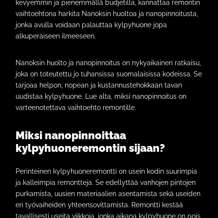
kevyemmin ja pienemmällä budjetilla, kannattaa remontin
vaihtoehtona harkita Nanoksin huoltoa ja nanopinnoitusta,
jonka avulla voidaan palauttaa kylpyhuone jopa
alkuperäiseen ilmeeseen.
Nanoksin huolto ja nanopinnoitus on nykyaikainen ratkaisu,
joka on toteutettu jo tuhansissa suomalaisissa kodeissa. Se
tarjoaa helpon, nopean ja kustannustehokkaan tavan
uudistaa kylpyhuone. Lue alta, miksi nanopinnoitus on
varteenotettava vaihtoehto remontille.
Miksi nanopinnoittaa
kylpyhuoneremontin sijaan?
Perinteinen kylpyhuoneremontti on usein kodin suurimpia
ja kalleimpia remontteja. Se edellyttää vanhojen pintojen
purkamista, uusien materiaalien asentamista sekä useiden
eri työvaiheiden yhteensovittamista. Remontti kestää
tavallisesti useita viikkoja, jonka aikana kylpyhuone on pois