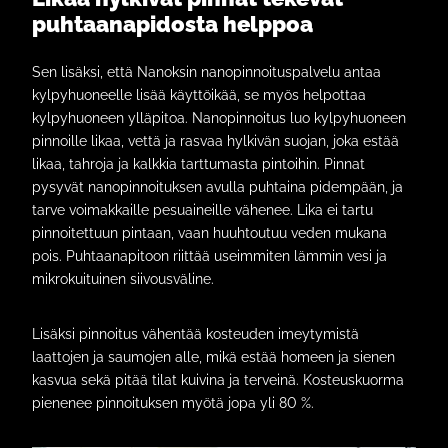
puhtaanapidosta helppoa
Sen lisäksi, että Nanoksin nanopinnoituspalvelu antaa
kylpyhuoneelle lisää käyttöikää, se myös helpottaa
kylpyhuoneen ylläpitoa. Nanopinnoitus luo kylpyhuoneen
pinnoille likaa, vettä ja rasvaa hylkivän suojan, joka estää
likaa, tahroja ja kalkkia tarttumasta pintoihin. Pinnat
pysyvät nanopinnoituksen avulla puhtaina pidempään, ja
tarve voimakkaille pesuaineille vähenee. Lika ei tartu
pinnoitettuun pintaan, vaan huuhtoutuu veden mukana
pois. Puhtaanapitoon riittää useimmiten lämmin vesi ja
mikrokuituinen siivousväline.
Lisäksi pinnoitus vähentää kosteuden imeytymistä
laattojen ja saumojen alle, mikä estää homeen ja sienen
kasvua sekä pitää tilat kuivina ja terveinä. Kosteuskuorma
pienenee pinnoituksen myötä jopa yli 80 %.