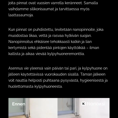
joita pinnat ovat vuosien varrella keränneet. Samalla
vaihdamme silikonisaumat ja tarvittaessa myös
laattasaumoja.
Kun pinnat on puhdistettu, levitetään nanopinnoite, joka
muodostaa likaa, vettä ja rasvaa hylkivän suojan.
Nanopinnoitus ehkäisee tehokkaasti kalkin ja lian
kertymistä sekä pidentää pintojen käyttöikää – ilman
kallista ja aikaa vievää kylpyhuoneremonttia.
Asennus vie yleensä vain päivän tai pari, ja kylpyhuone on
jälleen käytettävissä vuorokauden sisällä. Tämän jälkeen
voit nauttia helposti puhtaana pysyvästä, hygieenisestä ja
huolettomasta kylpyhuoneesta.