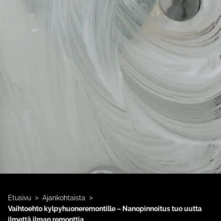
>
>
Etusivu
Ajankohtaista
Vaihtoehto kylpyhuoneremontille – Nanopinnoitus tuo uutta
ilmettä ilman remonttia