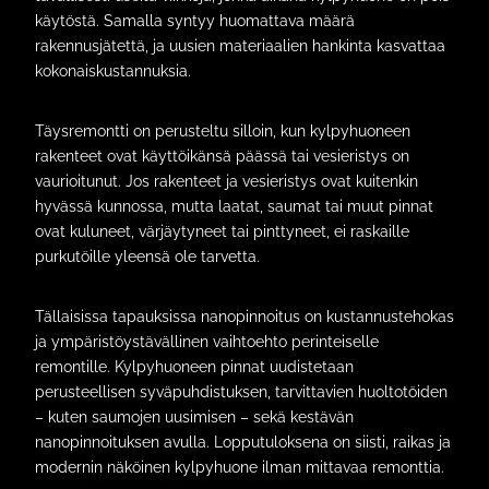
käytöstä. Samalla syntyy huomattava määrä
rakennusjätettä, ja uusien materiaalien hankinta kasvattaa
kokonaiskustannuksia.
Täysremontti on perusteltu silloin, kun kylpyhuoneen
rakenteet ovat käyttöikänsä päässä tai vesieristys on
vaurioitunut. Jos rakenteet ja vesieristys ovat kuitenkin
hyvässä kunnossa, mutta laatat, saumat tai muut pinnat
ovat kuluneet, värjäytyneet tai pinttyneet, ei raskaille
purkutöille yleensä ole tarvetta.
Tällaisissa tapauksissa nanopinnoitus on kustannustehokas
ja ympäristöystävällinen vaihtoehto perinteiselle
remontille. Kylpyhuoneen pinnat uudistetaan
perusteellisen syväpuhdistuksen, tarvittavien huoltotöiden
– kuten saumojen uusimisen – sekä kestävän
nanopinnoituksen avulla. Lopputuloksena on siisti, raikas ja
modernin näköinen kylpyhuone ilman mittavaa remonttia.