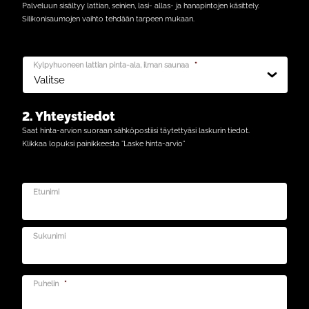
Palveluun sisältyy lattian, seinien, lasi- allas- ja hanapintojen käsittely.
Silikonisaumojen vaihto tehdään tarpeen mukaan.
Kylpyhuoneen lattian pinta-ala, ilman saunaa
*
2. Yhteystiedot
Saat hinta-arvion suoraan sähköpostiisi täytettyäsi laskurin tiedot.
Klikkaa lopuksi painikkeesta ”Laske hinta-arvio”
Etunimi
Sukunimi
Puhelin
*