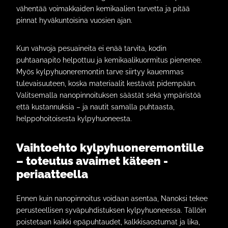
vähentää voimakkaiden kemikaalien tarvetta ja pitää
pinnat hyväkuntoisina vuosien ajan.
Kun vahvoja pesuaineita ei enää tarvita, kodin
puhtaanapito helpottuu ja kemikaalikuormitus pienenee.
Myös kylpyhuoneremontin tarve siirtyy kauemmas
tulevaisuuteen, koska materiaalit kestävät pidempään.
Valitsemalla nanopinnoituksen säästät sekä ympäristöä
että kustannuksia – ja nautit samalla puhtaasta,
helppohoitoisesta kylpyhuoneesta.
Vaihtoehto kylpyhuoneremontille
– toteutus avaimet käteen -
periaatteella
Ennen kuin nanopinnoitus voidaan asentaa, Nanoksi tekee
perusteellisen syväpuhdistuksen kylpyhuoneessa. Tällöin
poistetaan kaikki epäpuhtaudet, kalkkisaostumat ja lika,