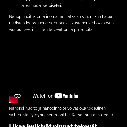
lähes uudenveroiseksi.
Nanopinnoitus on erinomainen ratkaisu silloin, kun haluat
uudistaa kylpyhuoneesi nopeasti, kustannustehokkaasti ja
vastuullisesti – ilman tarpeettomia purkutöitä.
Nanoksi-huolto ja nanopinnoite voivat olla todellinen
vaihtoehto kylpyhuoneremontille. Katso muutos videolta.
Likaa hylkivät pinnat tekevät