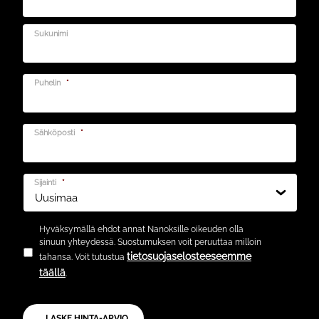
Sukunimi
Puhelin
*
Sähköposti
*
Sijainti
*
Hyväksymällä ehdot annat Nanoksille oikeuden olla
sinuun yhteydessä. Suostumuksen voit peruuttaa milloin
tietosuojaselosteeseemme
tahansa. Voit tutustua
täällä
.