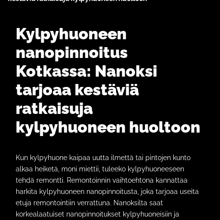
Kylpyhuoneen
nanopinnoitus
Kotkassa: Nanoksi
tarjoaa kestäviä
ratkaisuja
kylpyhuoneen huoltoon
Kun kylpyhuone kaipaa uutta ilmettä tai pintojen kunto
alkaa heiketä, moni miettii, tuleeko kylpyhuoneeseen
tehdä remontti. Remontoinnin vaihtoehtona kannattaa
harkita kylpyhuoneen nanopinnoitusta, joka tarjoaa useita
etuja remontointiin verrattuna. Nanoksilta saat
korkealaatuiset nanopinnoitukset kylpyhuoneisiin ja