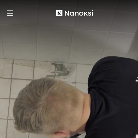
Nanoksi