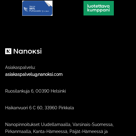
Nanoksi
Asiakaspalvelu:
asiakaspalvelu@nanoksi.com
Ruosilankuja 6, 00390 Helsinki
Haikanvuori 6 C 60​, 33960 Pirkkala
Nanopinnoitukset Uudellamaalla, Varsinais-Suomessa,
Pirkanmaalla, Kanta-Hämeessä, Päijät-Hämeessä ja