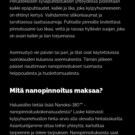
Perusteellisen syväpuhdistuksen yhteydessä poistetaan
kaikki epäpuhtaudet, kalkki ja lika, joka kylpyhuoneeseen
on ehtinyt kertyä. Vaihdamme silikonisaumat ja
tarvittaessa laattasaumoja. Puhtaille pinnoille levitettävä
pinnoitusaine luo likaa, vettä ja rasvaa hylkivän suojan, joka
on avain kalkin ja lian torjunnassa.
Asennustyö vie päivän tai pari, ja tilat ovat käytettävissä
vuorokauden kuluessa asennuksesta. Tämän jälkeen
pääset nauttimaan nanopinnoituksen tuomasta
helppoudesta ja huolettomuudesta.
Mitä nanopinnoitus maksaa?
Haluaisitko tietää lisää Nanoksi-180™ -
nanopinnoituskokonaisuudesta? Laske kätevästi
kylpyhuonehuollon hinta-arvio alla olevalla hintalaskurilla.
Asiantuntijamme ottaa teihin yhteyttä, kartoittaa
tarpeenne ja tekee tarjouksen. Nanopinnoituksesta saat