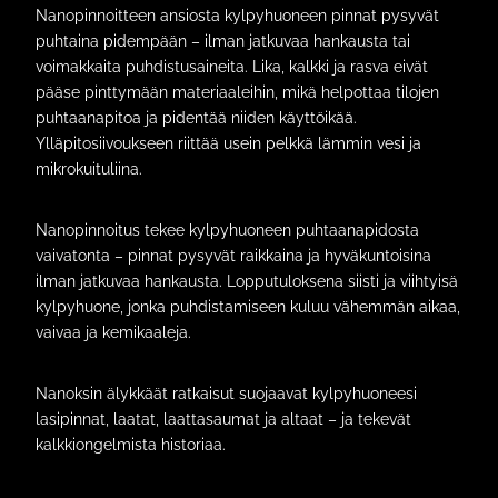
Nanopinnoitteen ansiosta kylpyhuoneen pinnat pysyvät
puhtaina pidempään – ilman jatkuvaa hankausta tai
voimakkaita puhdistusaineita. Lika, kalkki ja rasva eivät
pääse pinttymään materiaaleihin, mikä helpottaa tilojen
puhtaanapitoa ja pidentää niiden käyttöikää.
Ylläpitosiivoukseen riittää usein pelkkä lämmin vesi ja
mikrokuituliina.
Nanopinnoitus tekee kylpyhuoneen puhtaanapidosta
vaivatonta – pinnat pysyvät raikkaina ja hyväkuntoisina
ilman jatkuvaa hankausta. Lopputuloksena siisti ja viihtyisä
kylpyhuone, jonka puhdistamiseen kuluu vähemmän aikaa,
vaivaa ja kemikaaleja.
Nanoksin älykkäät ratkaisut suojaavat kylpyhuoneesi
lasipinnat, laatat, laattasaumat ja altaat – ja tekevät
kalkkiongelmista historiaa.