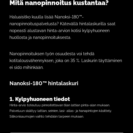
Mitä nanopinnoitus kustantaa?
Haluaisitko kuulla lisää Nanoksi-180™-
nanopinnoituspalvelusta? Kätevällä hintalaskurilla saat
nopeasti alustavan hinta-arvion kotisi kylpyhuoneen
huollosta ja nanopinnoituksesta.
Nanopinnoituksen työn osuudesta voi tehdä
kotitalousvähennyksen, joka on 35 %. Laskurin täyttäminen
ei sido mihinkään.
Nanoksi-180™ hintalaskuri
1. Kylpyhuoneen tiedot
Hinta-arvio toteutuu pinnoitettavan tilan lattian pinta-alan mukaan.
Palveluun sisältyy lattian, seinien, lasi- allas- ja hanapintojen käsittely.
Silikonisaumojen vaihto tehdään tarpeen mukaan.