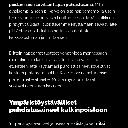
poistamiseen tarvitaan hapan puhdistusaine.
Mitä
alhaisempi aineen pH-arvo on, sitä happamampi ja usein
tehokkaampi se on kalkin liuottamisessa. Mikäli kalkki on
pinttynyt tiukasti, suosittelemme käyttämään selvästi alle
pH 7 olevaa puhdistusainetta, joka neutraloi
kalkkisaostuman ja irrottaa sen.
Erittäin happamat tuotteet voivat viedä mennessään
muutakin kuin kalkin, ja siksi tulee aina varmistaa
etukäteen, että käyttämäsi puhdistusaineet soveltuvat
kohteen pintamateriaalille. Kokeile pesuainetta ensin
pienemmälle alueelle. Muista myös tarvittavat
suojavälineet kuten käsineet.
Ympäristöystävälliset
puhdistusaineet kalkinpoistoon
Ympäristöystävälliset ja useasta kodista jo valmiiksi