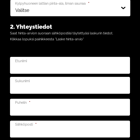
Kylpyhuoneen lattian pinta-ala, ilman saunaa
*
2. Yhteystiedot
Saat hinta-arvion suoraan sähköpostiisi täytettyäsi laskurin tiedot.
Klikkaa lopuksi painikkeesta ”Laske hinta-arvio”
Etunimi
Sukunimi
Puhelin
*
Sähköposti
*