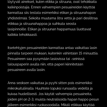
löytyvät ainekset, kuten etikka ja sitruuna, ovat tehokkaita
kalkinpoistajia. Ennen vahvempien pesuaineiden käyttöä
kannattaa siis testata esimerkiksi etikan ja sitruunahapon
yhdistelmää. Sekoita muutama litra vettä ja pari desilitraa
etikkaa ja sitruunahappoa ja suihkuta seosta
lasipinnoille. Etikan ja sitruunan happamuus liuottavat
kalkkia tehokkaasti.
Itsetehtyjen pesuaineiden kannattaa antaa vaikuttaa lasin
pinnalla tarpeen mukaan, kuitenkin vähintään 15 minuuttia.
Pesuaineen saa pysymään lasiovissa tai -seinissä
talouspaperin avulla niin, että paperi kiinnitetään
pesuaineen avulla lasiin.
Anna seoksen vaikuttaa ja pyyhi sitten pois esimerkiksi
mikrokuituliinalla. Huuhtele lopuksi runsaalla vedellä ja
kuivaa huolellisesti. Jos käytät vahvempia pesuaineita,
joiden pH on 2-3, muista neutralisoida hapan happo pesun
jälkeen esimerkiksi ruokasoodalla. Mikäli etikkaa käyttää