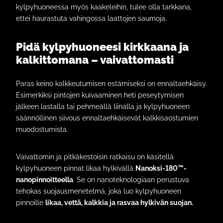
kylpyhuoneessa myös kaakeleihin, tulee olla tarkkana,
ettei haurastuta vahingossa laattojen saumoja.
Pidä kylpyhuoneesi kirkkaana ja
kalkittomana – vaivattomasti
Paras keino kalkkeutumisen estämiseksi on ennaltaehkäisy.
Esimerkiksi pintojen kuivaaminen heti peseytymisen
jälkeen lastalla tai pehmeällä liinalla ja kylpyhuoneen
säännöllinen siivous ennaltaehkäisevät kalkkisaostumien
muodostumista.
Vaivattomin ja pitkäkestoisin ratkaisu on käsitellä
kylpyhuoneen pinnat likaa hylkivällä
Nanoksi-180™-
nanopinnoitteella
. Se on nanoteknologiaan perustuva
tehokas suojausmenetelmä, joka luo kylpyhuoneen
pinnoille
likaa, vettä, kalkkia ja rasvaa hylkivän suojan.