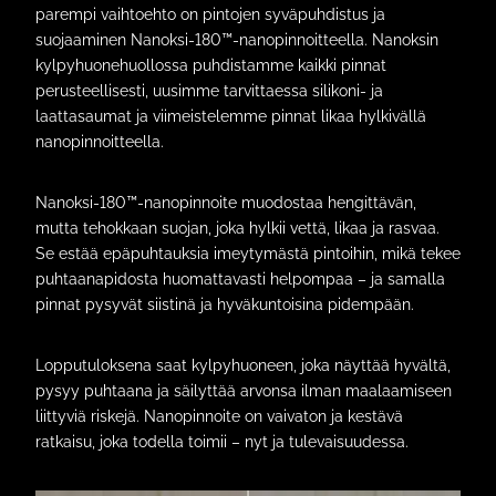
parempi vaihtoehto on pintojen syväpuhdistus ja
suojaaminen Nanoksi-180™-nanopinnoitteella. Nanoksin
kylpyhuonehuollossa puhdistamme kaikki pinnat
perusteellisesti, uusimme tarvittaessa silikoni- ja
laattasaumat ja viimeistelemme pinnat likaa hylkivällä
nanopinnoitteella.
Nanoksi-180™-nanopinnoite muodostaa hengittävän,
mutta tehokkaan suojan, joka hylkii vettä, likaa ja rasvaa.
Se estää epäpuhtauksia imeytymästä pintoihin, mikä tekee
puhtaanapidosta huomattavasti helpompaa – ja samalla
pinnat pysyvät siistinä ja hyväkuntoisina pidempään.
Lopputuloksena saat kylpyhuoneen, joka näyttää hyvältä,
pysyy puhtaana ja säilyttää arvonsa ilman maalaamiseen
liittyviä riskejä. Nanopinnoite on vaivaton ja kestävä
ratkaisu, joka todella toimii – nyt ja tulevaisuudessa.