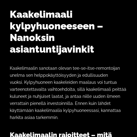
Kaakelimaali
kylpyhuoneeseen –
Nanoksin
asiantuntijavinkit
Kaakelimaalin sanotaan olevan tee-se-itse-remontoijan
unelma sen helppokäyttöisyyden ja edullisuuden
vuoksi. Kylpyhuoneen kaakeleiden maalaus voi tuntua
varteenotettavalta vaihtoehdolta, sillä kaakelimaali peittää
kuluneet ja nuhjuiset laatat, ja antaa niille uuden ilmeen
verrattain pienellä investoinnilla. Ennen kuin lähdet
käyttämään kaakelimaalia kylpyhuoneessasi, kannattaa
harkita asiaa tarkemmin.
Kaakelimaalin rajoitteet – mitä