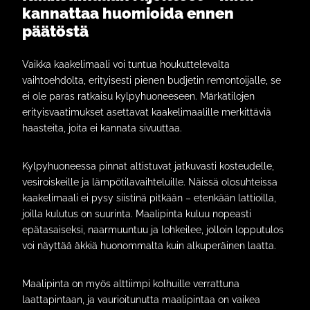
kannattaa huomioida ennen
päätöstä
Vaikka kaakelimaali voi tuntua houkuttelevalta
vaihtoehdolta, erityisesti pienen budjetin remontoijalle, se
ei ole paras ratkaisu kylpyhuoneeseen. Märkätilojen
erityisvaatimukset asettavat kaakelimaalille merkittäviä
haasteita, joita ei kannata sivuuttaa.
Kylpyhuoneessa pinnat altistuvat jatkuvasti kosteudelle,
vesiroiskeille ja lämpötilavaihteluille. Näissä olosuhteissa
kaakelimaali ei pysy siistinä pitkään – etenkään lattioilla,
joilla kulutus on suurinta. Maalipinta kuluu nopeasti
epätasaiseksi, naarmuuntuu ja lohkeilee, jolloin lopputulos
voi näyttää äkkiä huonommalta kuin alkuperäinen laatta.
Maalipinta on myös alttiimpi kolhuille verrattuna
laattapintaan, ja vaurioitunutta maalipintaa on vaikea