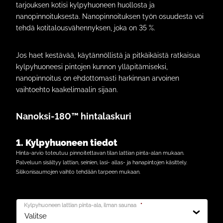
tarjouksen kotisi kylpyhuoneen huollosta ja
nanopinnoituksesta. Nanopinnoituksen työn osuudesta voi
tehdä kotitalousvähennyksen, joka on 35 %.
Jos haet kestävää, käytännöllistä ja pitkäikäistä ratkaisua
kylpyhuoneesi pintojen kunnon ylläpitämiseksi,
nanopinnoitus on ehdottomasti harkinnan arvoinen
vaihtoehto kaakelimaalin sijaan.
Nanoksi-180™ hintalaskuri
1. Kylpyhuoneen tiedot
Hinta-arvio toteutuu pinnoitettavan tilan lattian pinta-alan mukaan.
Palveluun sisältyy lattian, seinien, lasi- allas- ja hanapintojen käsittely.
Silikonisaumojen vaihto tehdään tarpeen mukaan.
Kylpyhuoneen lattian pinta-ala, ilman saunaa
*