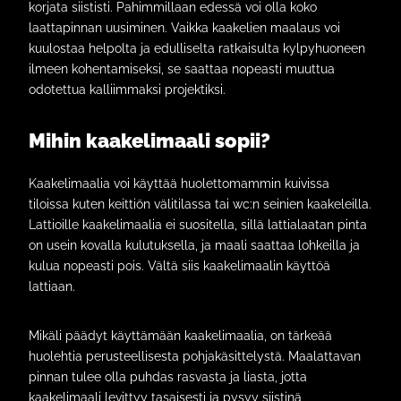
korjata siististi. Pahimmillaan edessä voi olla koko
laattapinnan uusiminen. Vaikka kaakelien maalaus voi
kuulostaa helpolta ja edulliselta ratkaisulta kylpyhuoneen
ilmeen kohentamiseksi, se saattaa nopeasti muuttua
odotettua kalliimmaksi projektiksi.
Mihin kaakelimaali sopii?
Kaakelimaalia voi käyttää huolettomammin kuivissa
tiloissa kuten keittiön välitilassa tai wc:n seinien kaakeleilla.
Lattioille kaakelimaalia ei suositella, sillä lattialaatan pinta
on usein kovalla kulutuksella, ja maali saattaa lohkeilla ja
kulua nopeasti pois. Vältä siis kaakelimaalin käyttöä
lattiaan.
Mikäli päädyt käyttämään kaakelimaalia, on tärkeää
huolehtia perusteellisesta pohjakäsittelystä. Maalattavan
pinnan tulee olla puhdas rasvasta ja liasta, jotta
kaakelimaali levittyy tasaisesti ja pysyy siistinä