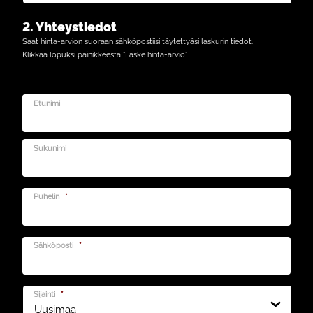
2. Yhteystiedot
Saat hinta-arvion suoraan sähköpostiisi täytettyäsi laskurin tiedot.
Klikkaa lopuksi painikkeesta ”Laske hinta-arvio”
Etunimi
Sukunimi
Puhelin
*
Sähköposti
*
Sijainti
*