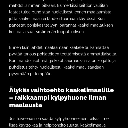
mahdollisimman pitkään. Esimerkiksi keittiön välitilan
laatat tulee puhdistaa huolellisesti ennen maalaamista,
jotta kaakelimaali ei lähde irtoamaan käytössä. Kun
panostat pohjakäsittelyyn, parannat kaakelimaalauksen
kestoa ja saat siistimmän lopputuloksen.
Ennen kuin lähdet maalaamaan kaakeleita, kannattaa
pyytää tarjous pohjatöiden teettämisestä ammattilaiselta.
Kun mahdolliset reiät ja kolot saumauksissa on korjattu ja
puhdistus tehty huolellisesti, kaakelimaali saadaan
pysymään pidempään.
Älykäs vaihtoehto kaakelimaalille
– raikkaampi kylpyhuone ilman
maalausta
Jos toiveenasi on saada kylpyhuoneeseen raikas ilme,
lisää käyttöikää ja helppohoitoisuutta, kaakelimaalia