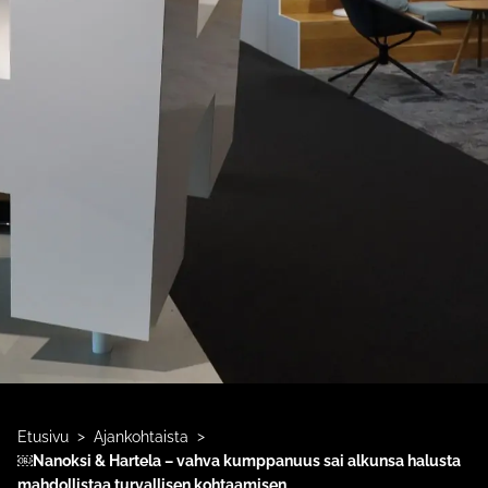
>
>
Etusivu
Ajankohtaista
￼Nanoksi & Hartela – vahva kumppanuus sai alkunsa halusta
mahdollistaa turvallisen kohtaamisen