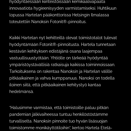
hyödyntäessään kiinteistöissään kemikaalivapaata
innovaatiota hygieenisyyden varmistamiseksi. Huhtikuun
lopussa Hartelan pääkonttorissa Helsingin Ilmalassa
toteutettiin Nanoksin Fotonit®-pinnoitus.
Kaikki Hartelan nyt kehitteillä olevat toimistotalot tulevat
hyödyntämään Fotonit®-pinnoitusta. Hartela tunnetaan
kestävän kehityksen edistäjänä osana laajempaa ​
vastuullisuustyötään. Yhtiölle on tärkeää hyödyntää
ympäristöystävällisiä ratkaisuja kaikissa toiminnoissaan.
Tarkoituksena on rakentaa Nanoksin ja Hartelan välille
pitkäaikainen ja vahva kumppanuus. Nanoksi on todella
iloinen siitä, että pitkäaikainen kehitystyö kantaa
hedelmänsä.
”Halusimme varmistaa, että toimistoille paluu pitkän
pandemian jälkivaiheessa tuntuu henkilöstöstämme
turvalliselta. Nanoksin pinnoite tuo hyvän lisäsuojan
toimistomme monikäyttötiloihin”, kertoo Hartela Etelä-