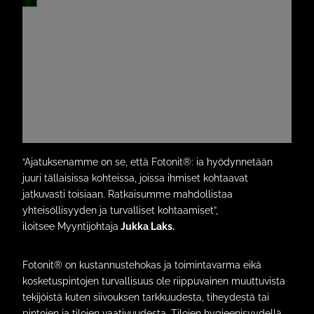
“Ajatuksenamme on se, että Fotonit®: ia hyödynnetään
juuri tällaisissa kohteissa, joissa ihmiset kohtaavat
jatkuvasti toisiaan. Ratkaisumme mahdollistaa
yhteisöllisyyden ja turvalliset kohtaamiset”,
iloitsee Myyntijohtaja
Jukka Laks.
Fotonit® on kustannustehokas ja toimintavarma eikä
kosketuspintojen turvallisuus ole riippuvainen muuttuvista
tekijöistä kuten siivouksen tarkkuudesta, tiheydestä tai
pintojen ja tilojen vaativuudesta. Tilojen hygieenisyydellä