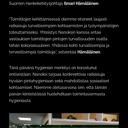
Suomen Hankekehitysjohtaja
Ilmari Hämäläinen
.
”Toimitilojen kehittämisessä olemme etsineet laajasti
ratkaisuja turvallisempien kohtaamisten ja työympäristöjen
toteuttamiseksi. Yhteistyö Nanoksin kanssa antaa
vastauksen toimitilojen pintojen turvallisuuden osalta
tähän kokonaisuuteen. Yhdessä kohti turvallisempia ja
terveellisimpiä toimitiloja”, selventää
Hämäläinen
.
Tänä päivänä hygienian merkitys on korostunut
entisestään. Nanoksi tarjoaa konkreettisia ratkaisuja
hyvään pintahygieniaan sekä mahdollistaa sosiaaliset
kohtaamiset. Näemme oletusarvona sen, että tämän
päivän kiinteistöissä huolehditaan toimintavarmasta
hygieniasta.