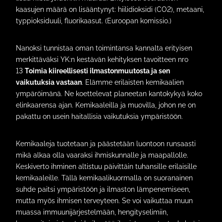
kaasujen määrä on lisääntynyt: hiilidioksidi (CO2), metaani,
typpioksiduuli, fluorikaasut. (Euroopan komissio.)
Nanoksi tunnistaa oman toimintansa kannalta erityisen
merkittäväksi YK:n kestävän kehityksen tavoitteen nro
13
Toimia kiireellisesti ilmastonmuutosta ja sen
vaikutuksia vastaan
. Elämme erilaisten kemikaalien
ympäröimänä. Ne koettelevat planeetan kantokykyä koko
elinkaarensa ajan. Kemikaaleilla ja muovilla, johon ne on
pakattu on usein haitallisia vaikutuksia ympäristöön.
Kemikaaleja tuotetaan ja päästetään luontoon runsaasti
mikä alkaa olla vaaraksi ihmiskunnalle ja maapallolle.
Keskiverto ihminen altistuu päivittäin tuhansille erilaisille
kemikaaleille. Tällä kemikaalikuormalla on suoranainen
suhde paitsi ympäristöön ja ilmaston lämpenemiseen,
mutta myös ihmisen terveyteen. Se voi vaikuttaa muun
muassa immuunijärjestelmään, hengityselimiin,