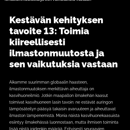
Kestävän kehityksen
tavoite 13: Toimia
kiireellisesti
ilmastonmuutosta ja
sen vaikutuksia vastaan
Aikamme suurimman globaalin haasteen,
ilmastonmuutoksen merkittävin aiheuttaja on
kasvihuoneilmiö. Jotkin maapallon ilmakehän kaasut
toimivat kasvihuoneen lasin tavoin: ne estävät auringon
lämpösäteilyn pääsyä takaisin avaruuteen ja aiheuttavat
ilmaston lämpenemistä. Monia näistä kasvihuonekaasuista
esiintyy ilmakehässä luonnostaan, mutta ihmisen toiminta
lisää niistä joidenkin määrää. Erityisesti seuraavien