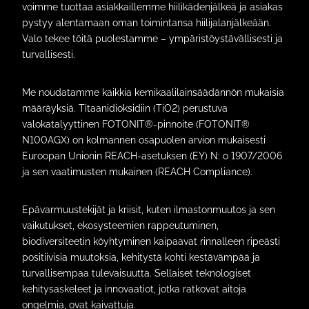
voimme tuottaa asiakkaillemme hiilikädenjälkeä ja asiakas
pystyy alentamaan oman toimintansa hiilijalanjälkeään.
Valo tekee töitä puolestamme – ympäristöystävällisesti ja
turvallisesti.
Me noudatamme kaikkia kemikaalilainsäädännön mukaisia
määräyksiä. Titaanidioksidiin (TiO2) perustuva
valokatalyyttinen FOTONIT®-pinnoite (FOTONIT®
N100AGX) on kolmannen osapuolen arvion mukaisesti
Euroopan Unionin REACH-asetuksen (EY) N: o 1907/2006
ja sen vaatimusten mukainen (REACH Compliance).
Epävarmuustekijät ja kriisit, kuten ilmastonmuutos ja sen
vaikutukset, ekosysteemien rappeutuminen,
biodiversiteetin köyhtyminen kaipaavat rinnalleen ripeästi
positiivisia muutoksia, kehitystä kohti kestävämpää ja
turvallisempaa tulevaisuutta. Sellaiset teknologiset
kehitysaskeleet ja innovaatiot, jotka ratkovat aitoja
ongelmia, ovat kaivattuja.