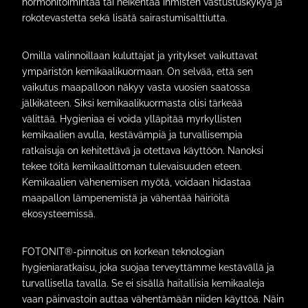
hormonitoimintaa tai heikentää ihmisten vastustuskykyä ja
rokotevastetta sekä lisätä sairastumisalttiutta.
Omilla valinnoillaan kuluttajat ja yritykset vaikuttavat
ympäristön kemikaalikuormaan. On selvää, että sen
vaikutus maapalloon näkyy vasta vuosien saatossa
jälkikäteen. Siksi kemikaalikuormasta olisi tärkeää
välittää. Hygieniaa ei voida ylläpitää myrkyllisten
kemikaalien avulla, kestävämpiä ja turvallisempia
ratkaisuja on kehitettävä ja otettava käyttöön. Nanoksi
tekee töitä kemikaalittoman tulevaisuuden eteen.
Kemikaalien vähenemisen myötä, voidaan hidastaa
maapallon lämpenemistä ja vähentää häiriöitä
ekosysteemissä.
FOTONIT®-pinnoitus on korkean teknologian
hygieniaratkaisu, joka suojaa terveyttämme kestävällä ja
turvallisella tavalla. Se ei sisällä haitallisia kemikaaleja
vaan päinvastoin auttaa vähentämään niiden käyttöä. Näin