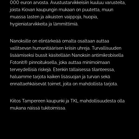
000 euron arvosta. Avustustarvikkeisiin kuuluu varusteita,
joista Kiovan kaupungin mukaan on puutetta, muun
muassa lasten ja aikuisten vaippoja, huopia,
hygieniatarvikkeita ja lämmittimiä.
Nanoksille on elintärkeää omalta osaltaan auttaa
vallitsevan humanitäärisen kriisin uhreja. Turvallisuuden
lisäämiseksi bussit käsitellään Nanoksin antimikrobisella
Fotonit® pinnoituksella, joka auttaa minimoimaan
terveydellisiä riskejä. Etenkin tällaisessa tilanteessa,
haluamme tarjota kaiken lisäsuojan ja turvan sekä
ennaltaehkäisevät toimet, joita on mahdollista tarjota.
Kiitos Tampereen kaupunki ja TKL mahdollisuudesta olla
mukana näissä tukitoimissa.